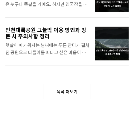
은 누구나 똑같을 거예요. 하지만 입국장을 나
00:00부터 새벽 4시까지는 심야 할증이 적용
서며 마주하는 수많은 표지판 앞에서 어디로
되는 구간이라고 보시면 됩니다.이 시간대에
가야 할지 몰라 당황했던 기억이 저에게도 있
는 평소보다 요금이 더 높게 책정되는데, 기본
거든요. 짐은 무겁고 날씨는 더울 때 가장 먼저
요금과 거리요금 모두에 일정 비율의 추가 금
인천대록공원 그늘막 이용 방법과 방
떠오르는 이동 수단이 바로 버스인데, 초보 여
액이 붙게 되죠. 저도 예전에 친구들과 울산에
문 시 주의사항 정리
행자 필목 대만 공항버스 정보를 미리 알고 있
서 늦게까지 놀다가 자정을 넘겨서 택시를 탄
햇살이 따가워지는 날씨에는 푸른 잔디가 펼쳐
다면 훨씬 수월한 여정이 될 거예요.타오위안
적이 있는데요, 갑자기 올라간 미터기를 보고
진 공원으로 나들이를 떠나고 싶은 마음이 간
공항에서 시내로 향하는 합리적인 선택대만의
깜락 놀랐던 기억이 나네요.할증은 운전기사
절해지곤 하죠. 인천 시민들에게 사랑받는 휴
관문인 타오위안 국제공항(TPE)은 규모가 상
님이 법..
식처인 이곳에서 시원한 바람을 맞으며 쉬고
당히 커서 마치 인천공항을 마주하는 기분이
싶을 때 가장 먼저 찾게 되는 것이 바로 쉼터입
들더라고요. 타이베이 시내까지는 약 50km
니다.인천대공원 그늘막 위치와 기본 시설 안
정도 떨어져 있어서 이동 수단을 결정하는 것
내인천시 남동구 매방로에 자리 잡은 이 넓은
이 여행의 첫 단추라고 할 수 있죠. 택시나 렌터
목록 더보기
공원은 도심 속에서 자연을 만끽하기에 참 좋
카를 이용하면 편하겠지만 비용 부담이 만만치
은 장소예요. 산책로를 따라 걷다 보면 눈에 띄
않아서 고민될 때가 많으실 거예요.그럴 때
는 곳곳에 인천대공원 그늘막 시설이 설치되어
가..
있는 것을 볼 수 있더라고요. 주로 사람들이 많
이 모이는 잔디광장이나 넓은 광장, 그리고 나
무가 우거진 산책로 주변에 배치되어 있습니