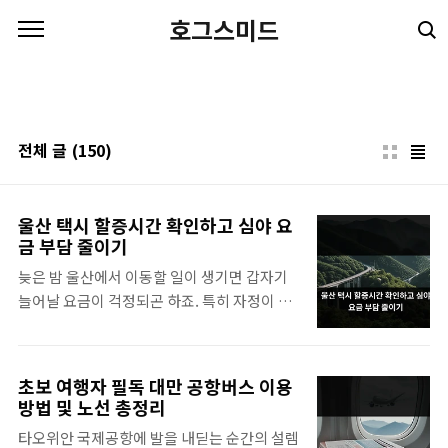
본문 바로가기
호그스미드
전체 글
(150)
울산 택시 할증시간 확인하고 심야 요
금 부담 줄이기
늦은 밤 울산에서 이동할 일이 생기면 갑자기
늘어날 요금이 걱정되곤 하죠. 특히 자정이 넘
는 시각에 낯선 곳에서 택시를 기다리다 보면
예상치 못한 지출 때문에 당황스러운 순간이
생기기도 하더라고요.심야 시간대 울산 택시
초보 여행자 필독 대만 공항버스 이용
할증시간 및 적용 범위울산에서 밤늦게 이동할
방법 및 노선 총정리
때 가장 먼저 체크해야 할 부분은 바로 울산 택
타오위안 국제공항에 발을 내딛는 순간의 설렘
시 할증시간 기준이에요. 기본적으로 자정인